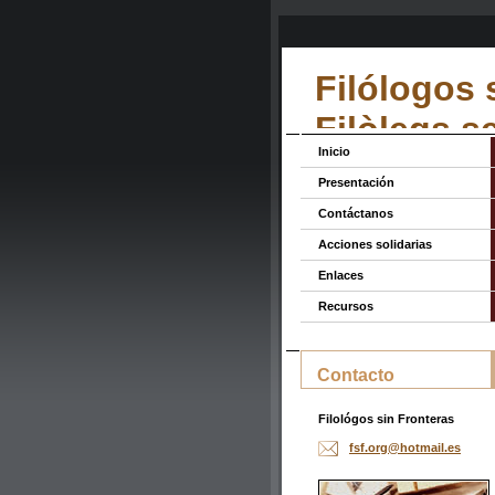
Filólogos 
Filòlegs s
Inicio
Presentación
Contáctanos
Acciones solidarias
Enlaces
Recursos
Contacto
Filológos sin Fronteras
fsf.org@
hotmail.
es