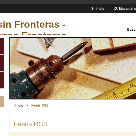
Inicio
Mapa del s
sin Fronteras -
Busc
ense Fronteres
Inicio
Feeds RSS
Feeds RSS