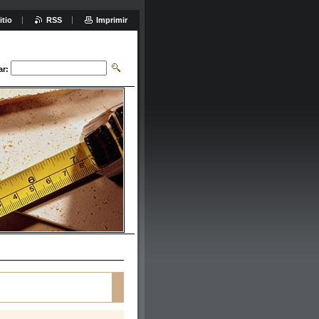
itio
RSS
Imprimir
ar: