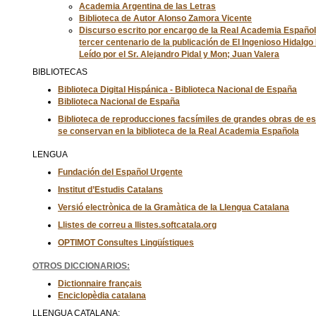
Academia Argentina de las Letras
Biblioteca de Autor Alonso Zamora Vicente
Discurso escrito por encargo de la Real Academia Españo
tercer centenario de la publicación de El Ingenioso Hidalgo
Leído por el Sr. Alejandro Pidal y Mon; Juan Valera
BIBLIOTECAS
Biblioteca Digital
Hispánica - Biblioteca
Nacional de España
Biblioteca Nacional de España
Biblioteca de reproducciones facsímiles de grandes obras de e
se conservan en la biblioteca de la Real Academia Española
LENGUA
Fundación del Español Urgente
Institut d’Estudis Catalans
Versió electrònica de la Gramàtica de la Llengua Catalana
Llistes de correu a llistes.softcatala.org
OPTIMOT Consultes Lingüístiques
OTROS DICCIONARIOS:
Dictionnaire français
Enciclopèdia catalana
LLENGUA CATALANA: