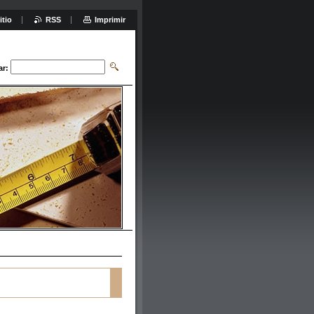
itio
RSS
Imprimir
ar: