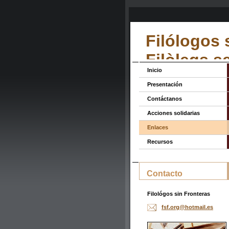
Filólogos 
Filòlegs s
Inicio
Presentación
Contáctanos
Acciones solidarias
Enlaces
Recursos
Contacto
Filológos sin Fronteras
fsf.org@
hotmail.
es