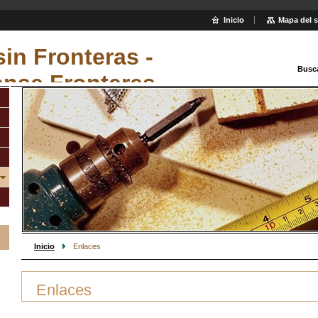
Inicio
Mapa del s
sin Fronteras -
Busc
ense Fronteres
Inicio
Enlaces
Enlaces