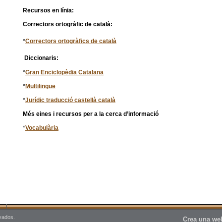
Recursos en línia:
Correctors ortogràfic de català:
*
Correctors ortogràfics de català
Diccionaris:
*
Gran Enciclopèdia Catalana
*
Multilingüe
*
J
urídic traducció castellà català
Més eines i recursos per a la cerca d’informació
*
V
ocabulària
vados.
Crea una web