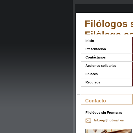
Filólogos 
Filòlegs s
Inicio
Presentación
Contáctanos
Acciones solidarias
Enlaces
Recursos
Contacto
Filológos sin Fronteras
fsf.org@
hotmail.
es