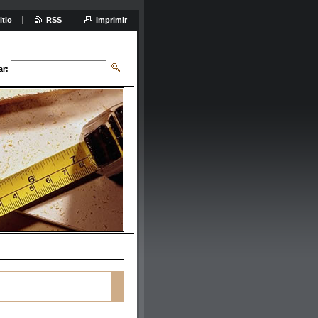
itio
RSS
Imprimir
ar: