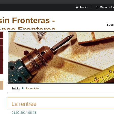
Inicio
Mapa del s
sin Fronteras -
Busc
ense Fronteres
Inicio
La rentrée
La rentrée
01.09.2014 08:43