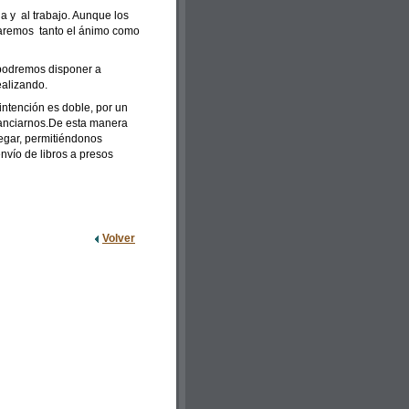
a y al trabajo. Aunque los
maremos tanto el ánimo como
podremos disponer a
ealizando.
 intención es doble, por un
inanciarnos.De esta manera
legar, permitiéndonos
nvío de libros a presos
Volver