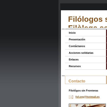
Filólogos 
Filòlegs s
Inicio
Presentación
Contáctanos
Acciones solidarias
Enlaces
Recursos
Contacto
Filológos sin Fronteras
fsf.org@
hotmail.
es