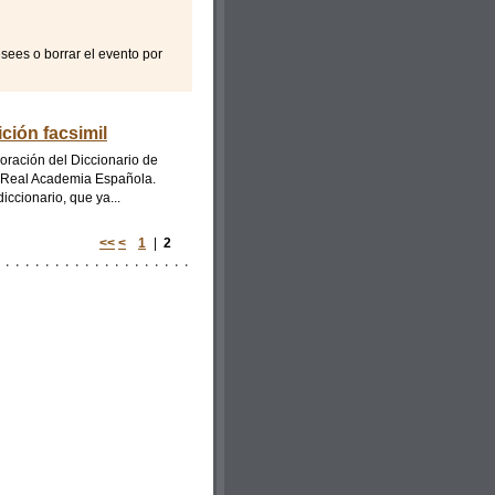
sees o borrar el evento por
ción facsimil
boración del Diccionario de
la Real Academia Española.
ccionario, que ya...
<<
<
1
|
2