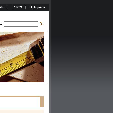
itio
RSS
Imprimir
ar: